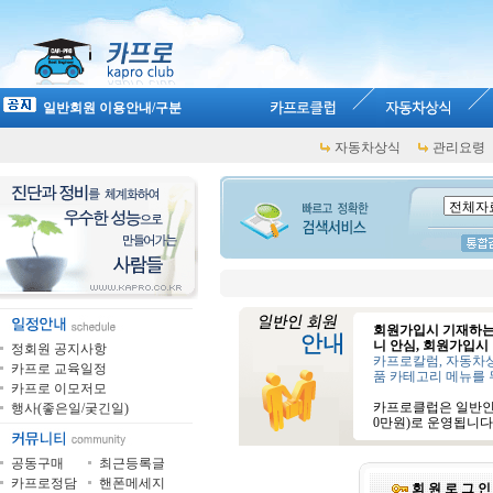
일반회원 이용안내/구분
자동차상식
관리요령
회원가입시 기재하는
니 안심, 회원가입시
정회원 공지사항
카프로칼럼, 자동차상
카프로 교육일정
품 카테고리 메뉴를 
카프로 이모저모
카프로클럽은 일반인회
행사(좋은일/궂긴일)
0만원)로 운영됩니다
공동구매
최근등록글
카프로정담
핸폰메세지
회 원 로 그 