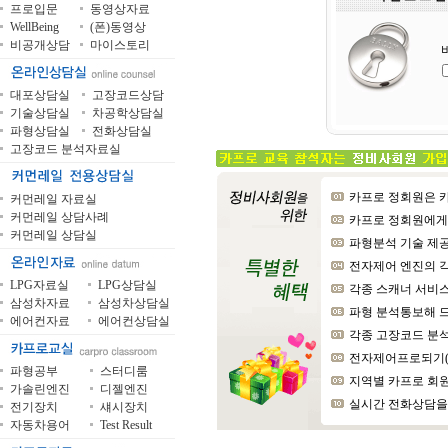
프로입문
동영상자료
WellBeing
(폰)동영상
비공개상담
마이스토리
대포상담실
고장코드상담
기술상담실
차공학상담실
파형상담실
전화상담실
고장코드 분석자료실
카프로 정회원은 카
커먼레일 자료실
커먼레일 상담사례
카프로 정회원에게는 장
커먼레일 상담실
파형분석 기술 제공 
전자제어 엔진의 
LPG자료실
LPG상담실
각종 스캐너 서비스
삼성차자료
삼성차상담실
파형 분석통보해 드
에어컨자료
에어컨상담실
각종 고장코드 분석해 드
전자제어프로되기(上
파형공부
스터디룸
지역별 카프로 회원
가솔린엔진
디젤엔진
실시간 전화상담을 
전기장치
섀시장치
자동차용어
Test Result