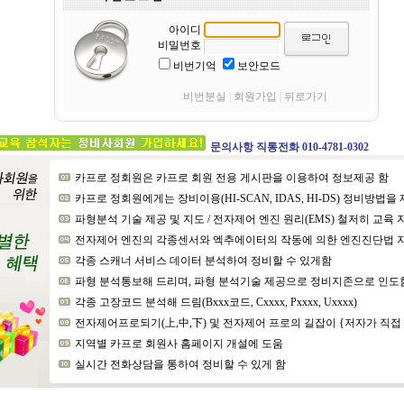
아이디
비밀번호
비번기억
보안모드
비번분실
|
회원가입
|
뒤로가기
문의사항 직통전화 010-4781-0302
카프로 정회원은 카프로 회원 전용 게시판을 이용하여 정보제공 함
카프로 정회원에게는 장비이용(HI-SCAN, IDAS, HI-DS) 정비방법을
파형분석 기술 제공 및 지도 / 전자제어 엔진 원리(EMS) 철저히 교육
전자제어 엔진의 각종센서와 엑추에이터의 작동에 의한 엔진진단법 
각종 스캐너 서비스 데이터 분석하여 정비할 수 있게함
파형 분석통보해 드리며, 파형 분석기술 제공으로 정비지존으로 인도
각종 고장코드 분석해 드림(Bxxx코드, Cxxxx, Pxxxx, Uxxxx)
전자제어프로되기(上,中,下) 및 전자제어 프로의 길잡이 {저자가 직접
지역별 카프로 회원사 홈페이지 개설에 도움
실시간 전화상담을 통하여 정비할 수 있게 함