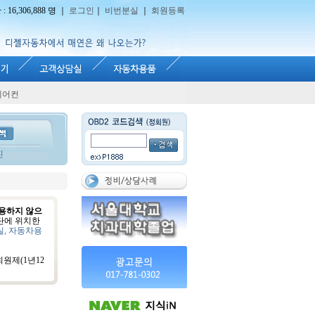
16,306,888 명 ｜
로그인
｜
비번분실
｜
회원등록
에어컨
진
용하지 않으
단에 위치한
실, 자동차용
원제(1년12