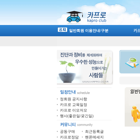
일반회원 이용안내/구분
정회원 공지사항
카프로 교육일정
카프로 이모저모
행사(좋은일/궂긴일)
공동구매
최근등록글
카프로정담
핸폰메세지