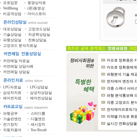
프로입문
동영상자료
WellBeing
(폰)동영상
비공개상담
마이스토리
대포상담실
고장코드상담
기술상담실
차공학상담실
파형상담실
전화상담실
고장코드 분석자료실
카프로 정회원은 카
커먼레일 자료실
커먼레일 상담사례
카프로 정회원에게는 장
커먼레일 상담실
파형분석 기술 제공 
전자제어 엔진의 
LPG자료실
LPG상담실
각종 스캐너 서비스
삼성차자료
삼성차상담실
파형 분석통보해 드
에어컨자료
에어컨상담실
각종 고장코드 분석해 드
전자제어프로되기(上
파형공부
스터디룸
지역별 카프로 회원
가솔린엔진
디젤엔진
실시간 전화상담을 
전기장치
섀시장치
자동차용어
Test Result