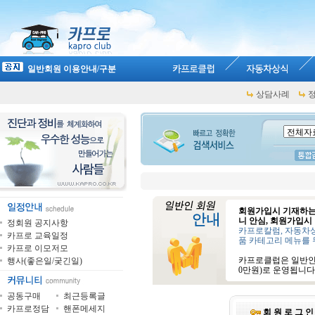
일반회원 이용안내/구분
상담사례
회원가입시 기재하는
니 안심, 회원가입시
정회원 공지사항
카프로칼럼, 자동차상
카프로 교육일정
품 카테고리 메뉴를 
카프로 이모저모
카프로클럽은 일반인회
행사(좋은일/궂긴일)
0만원)로 운영됩니다
공동구매
최근등록글
카프로정담
핸폰메세지
회 원 로 그 