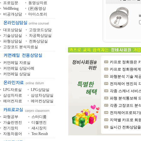
프로입문
동영상자료
WellBeing
(폰)동영상
비공개상담
마이스토리
대포상담실
고장코드상담
기술상담실
차공학상담실
파형상담실
전화상담실
고장코드 분석자료실
카프로 정회원은 카
커먼레일 자료실
커먼레일 상담사례
카프로 정회원에게는 장
커먼레일 상담실
파형분석 기술 제공 
전자제어 엔진의 
LPG자료실
LPG상담실
각종 스캐너 서비스
삼성차자료
삼성차상담실
파형 분석통보해 드
에어컨자료
에어컨상담실
각종 고장코드 분석해 드
전자제어프로되기(上
파형공부
스터디룸
지역별 카프로 회원
가솔린엔진
디젤엔진
실시간 전화상담을 
전기장치
섀시장치
자동차용어
Test Result