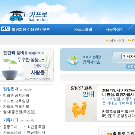
일반회원 이용안내/구분
상담사례
회원가입시 기재하는
니 안심, 회원가입시
정회원 공지사항
카프로칼럼, 자동차상
카프로 교육일정
품 카테고리 메뉴를 
카프로 이모저모
카프로클럽은 일반인회
행사(좋은일/궂긴일)
0만원)로 운영됩니다
공동구매
최근등록글
카프로정담
핸폰메세지
회 원 로 그 