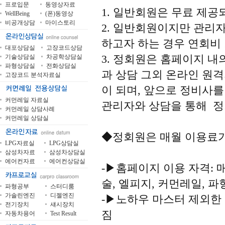
프로입문
동영상자료
1. 일반회원은 무료 제공
WellBeing
(폰)동영상
비공개상담
마이스토리
2. 일반회원이지만 관리
하고자 하는 경우 연회비 
대포상담실
고장코드상담
3. 정회원은 홈페이지 내
기술상담실
차공학상담실
파형상담실
전화상담실
과 상담 그외 온라인 원
고장코드 분석자료실
이 되며, 앞으로 정비사
커먼레일 자료실
관리자와 상담을 통해 정
커먼레일 상담사례
커먼레일 상담실
◆정회원은 매월 이용료가
LPG자료실
LPG상담실
삼성차자료
삼성차상담실
에어컨자료
에어컨상담실
-▶홈페이지 이용 자격: 
술, 엘피지, 커먼레일, 파
파형공부
스터디룸
가솔린엔진
디젤엔진
-▶노하우 마스터 제외한 
전기장치
섀시장치
짐
자동차용어
Test Result