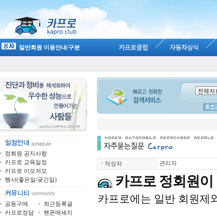
일반회원 이용안내/구분
정회원 공지사항
카프로 교육일정
관리자
ㆍ
작성자
카프로 이모저모
카프로 정회원이
행사(좋은일/궂긴일)
카프로에는 일반 회원제와
공동구매
최근등록글
카프로정담
핸폰메세지