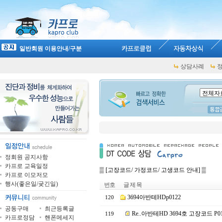
일반회원 이용안내/구분
상담사례
정회원 공지사항
카프로 교육일정
▒ [고장코드/ 가정코드/ 고생코드 안내] ▒
카프로 이모저모
행사(좋은일/궂긴일)
번호
글 제 목
3694아반테HDp0122
120
공동구매
최근등록글
Re..아반테HD 3694호 고장코드 P
119
카프로정담
핸폰메세지