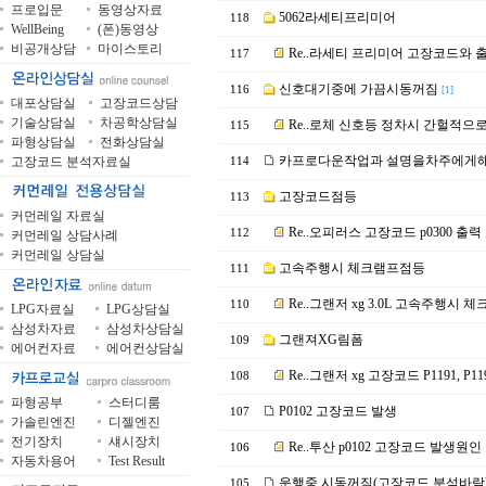
프로입문
동영상자료
5062라세티프리미어
118
WellBeing
(폰)동영상
비공개상담
마이스토리
Re..라세티 프리미어 고장코드와 
117
신호대기중에 가끔시동꺼짐
116
[1]
대포상담실
고장코드상담
기술상담실
차공학상담실
Re..로체 신호등 정차시 간헐적으
115
파형상담실
전화상담실
카프로다운작업과 설명을차주에게
고장코드 분석자료실
114
고장코드점등
113
커먼레일 자료실
Re..오피러스 고장코드 p0300 출력
112
커먼레일 상담사례
커먼레일 상담실
고속주행시 체크램프점등
111
Re..그랜저 xg 3.0L 고속주행시 
110
LPG자료실
LPG상담실
삼성차자료
삼성차상담실
그랜져XG림폼
109
에어컨자료
에어컨상담실
Re..그랜저 xg 고장코드 P1191, P1194,
108
파형공부
스터디룸
P0102 고장코드 발생
107
가솔린엔진
디젤엔진
전기장치
섀시장치
Re..투산 p0102 고장코드 발생원
106
자동차용어
Test Result
운행중 시동꺼짐(고장코드 분석바람
105