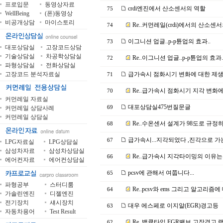
프로입문
동영상자료
crdi엔진에서 산소센서의 역할
75
WellBeing
(폰)동영상
비공개상담
마이스토리
Re..커먼레일(crdi)에서의 산소센
74
이그니션 업글..p-p튠업의 효과..
73
대포상담실
고장코드상담
기술상담실
차공학상담실
Re..이그니션 업글..p-p튠업의 효과.
72
파형상담실
전화상담실
고장코드 분석자료실
급가속시 점화시기 변화에 대한 제생각..
71
Re..급가속시 점화시기 지각 변화
70
커먼레일 자료실
대포상담실475번질문글
커먼레일 상담사례
69
커먼레일 상담실
Re..수온센서 설계가 98도로 규정
68
급가속시...지각되었다 ,진각으로 가
67
LPG자료실
LPG상담실
삼성차자료
삼성차상담실
Re..급가속시 지각타이밍의 이유
66
에어컨자료
에어컨상담실
pcsv에 관해서 여쭙니다...
65
파형공부
스터디룸
Re..pcsv와 ems 그리고 알고리즘
64
가솔린엔진
디젤엔진
전기장치
섀시장치
대우 에스페로 이지알(EGR)경고등
63
자동차용어
Test Result
Re..백큠타입 EGR밸브 고장경고
62