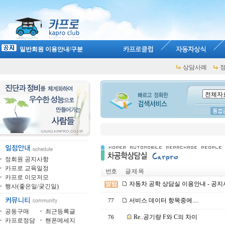
일반회원 이용안내/구분
상담사례
정회원 공지사항
카프로 교육일정
번호
글 제 목
카프로 이모저모
자동차 공학 상담실 이용안내 - 공지사
행사(좋은일/궂긴일)
서비스 데이터 항목중에....
77
공동구매
최근등록글
Re..공기량 F와 C의 차이
76
카프로정담
핸폰메세지