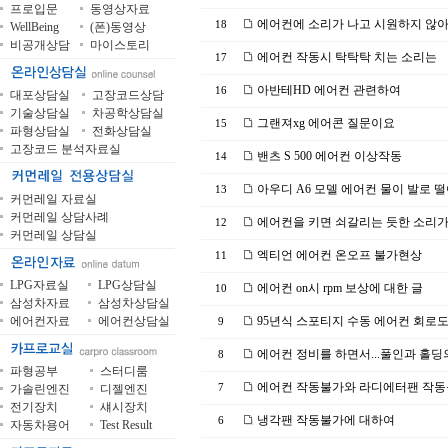
프로입문
동영상자료
에어컨에 소리가 나고 시원하지 않
18
WellBeing
(폰)동영상
비공개상담
마이스토리
에어컨 작동시 탁탁탁 치는 소리는
17
아반테HD 에어컨 관련하여
16
대포상담실
고장코드상담
기술상담실
차공학상담실
그랜져xg 에어콘 질문이요
15
파형상담실
전화상담실
고장코드 분석자료실
밴츠 S 500 에어컨 이상작동
14
아우디 A6 모델 에어컨 물이 발로 
13
커먼레일 자료실
커먼레일 상담사례
에어컨을 키면 쇠갈리는 듯한 소리
12
커먼레일 상담실
엑티언 에어컨 온오프 불가현상
11
LPG자료실
LPG상담실
에어컨 on시 rpm 보상에 대한 글
10
삼성차자료
삼성차상담실
에어컨자료
에어컨상담실
95년식 스포티지 수동 에어컨 회로도
9
에어컨 정비를 하면서...풀인과 홀딩
8
파형공부
스터디룸
에어컨 작동불가와 라디에터팬 작동
가솔린엔진
디젤엔진
7
전기장치
섀시장치
냉각팬 작동불가에 대하여
6
자동차용어
Test Result