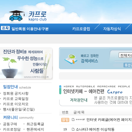
일반회원 이용안내/구분
정회원 공지사항
카프로 교육일정
카프로 이모저모
행사(좋은일/궂긴일)
번호
글 제 목
===☞ 인터넷 카페글(에어컨 페이지
공동구매
최근등록글
카프로정담
핸폰메세지
소나타3 에어컨 이상작동
19