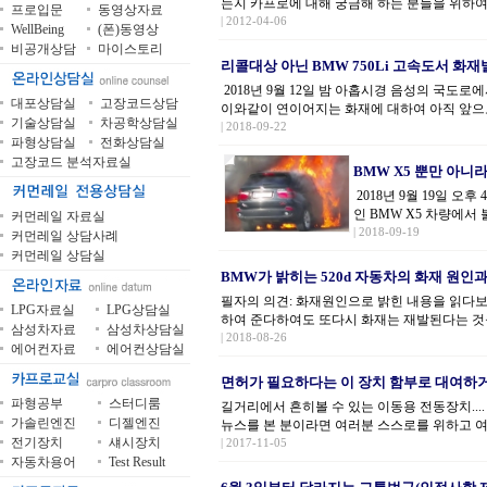
는지 카프로에 대해 궁금해 하는 분들을 위하여 
프로입문
동영상자료
| 2012-04-06
WellBeing
(폰)동영상
비공개상담
마이스토리
리콜대상 아닌 BMW 750Li 고속도서 화
2018년 9월 12일 밤 아홉시경 음성의 국도로
대포상담실
고장코드상담
이와같이 연이어지는 화재에 대하여 아직 앞으로
기술상담실
차공학상담실
| 2018-09-22
파형상담실
전화상담실
고장코드 분석자료실
BMW X5 뿐만 아니
2018년 9월 19일 오
인 BMW X5 차량에서
커먼레일 자료실
| 2018-09-19
커먼레일 상담사례
커먼레일 상담실
BMW가 밝히는 520d 자동차의 화재 원인과
필자의 의견: 화재원인으로 밝힌 내용을 읽다보
LPG자료실
LPG상담실
하여 준다하여도 또다시 화재는 재발된다는 것을
삼성차자료
삼성차상담실
| 2018-08-26
에어컨자료
에어컨상담실
면허가 필요하다는 이 장치 함부로 대여하
파형공부
스터디룸
길거리에서 흔히볼 수 있는 이동용 전동장치.... 
가솔린엔진
디젤엔진
뉴스를 본 분이라면 여러분 스스로를 위하고 여
전기장치
섀시장치
| 2017-11-05
자동차용어
Test Result