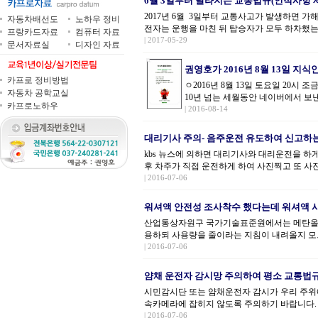
6월 3일부터 달라지는 교통법규(인적사항 제
2017년 6월 3일부터 교통사고가 발생하면
자동차배선도
노하우 정비
전자는 운행을 마친 뒤 탑승자가 모두 하차했는
프랑카드자료
컴퓨터 자료
| 2017-05-29
문서자료실
디자인 자료
권영호가 2016년 8월 13일 지식
카프로 정비방법
ㅇ2016년 8월 13일 토요일 20시
자동차 공학교실
10년 넘는 세월동안 네이버에서 보낸
카프로노하우
| 2016-08-14
대리기사 주의- 음주운전 유도하여 신고하
kbs 뉴스에 의하면 대리기사와 대리운전을 하
후 차주가 직접 운전하게 하여 사진찍고 또 사진
| 2016-07-06
워셔액 안전성 조사착수 했다는데 워셔액 시
산업통상자원구 국가기술표준원에서는 메탄올 
용하되 사용량을 줄이라는 지침이 내려올지 모
| 2016-07-06
얌채 운전자 감시망 주의하여 평소 교통법
시민감시단 또는 얌채운전자 감시가 우리 주위
속카메라에 잡히지 않도록 주의하기 바랍니다. 
| 2016-07-06