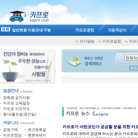
일반회원 이용안내/구분
인사말씀
카프로칼럼
카프
정회원 공지사항
카프로 교육일정
카프로 이모저모
행사(좋은일/궂긴일)
카프로가 어떤곳인가 궁금할 분을 위한 
공동구매
최근등록글
카프로에 대하여 궁금해 하시는 분과 카프로에서
카프로정담
핸폰메세지