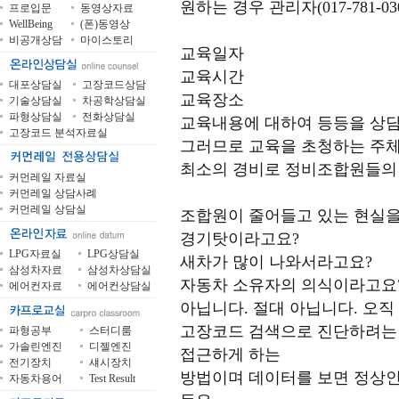
원하는 경우 관리자(017-781-0
프로입문
동영상자료
WellBeing
(폰)동영상
비공개상담
마이스토리
교육일자
교육시간
대포상담실
고장코드상담
교육장소
기술상담실
차공학상담실
파형상담실
전화상담실
교육내용에 대하여 등등을 상담
고장코드 분석자료실
그러므로 교육을 초청하는 주
최소의 경비로 정비조합원들의 
커먼레일 자료실
커먼레일 상담사례
커먼레일 상담실
조합원이 줄어들고 있는 현실을
경기탓이라고요?
LPG자료실
LPG상담실
새차가 많이 나와서라고요?
삼성차자료
삼성차상담실
자동차 소유자의 의식이라고요
에어컨자료
에어컨상담실
아닙니다. 절대 아닙니다. 오직
고장코드 검색으로 진단하려는 
파형공부
스터디룸
가솔린엔진
디젤엔진
접근하게 하는
전기장치
섀시장치
방법이며 데이터를 보면 정상인
자동차용어
Test Result