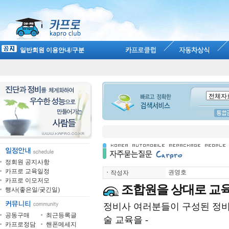
일반회원 이용안내/구분
정회원 공지사항
카프로 교육일정
권영호
ㆍ
작성자
카프로 이모저모
조합원을 상대로 교
행사(좋은일/궂긴일)
정비사 여러분들이 구성된 정
공동구매
최근등록글
술 교육을 -
카프로정담
핸폰메세지