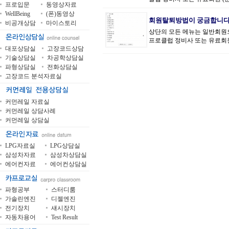
프로입문
동영상자료
WellBeing
(폰)동영상
회원탈퇴방법이 궁금합니다
비공개상담
마이스토리
상단의 모든 메뉴는 일반회원
프로클럽 정비사 또는 유료회원 (문
대포상담실
고장코드상담
기술상담실
차공학상담실
파형상담실
전화상담실
고장코드 분석자료실
커먼레일 자료실
커먼레일 상담사례
커먼레일 상담실
LPG자료실
LPG상담실
삼성차자료
삼성차상담실
에어컨자료
에어컨상담실
파형공부
스터디룸
가솔린엔진
디젤엔진
전기장치
섀시장치
자동차용어
Test Result