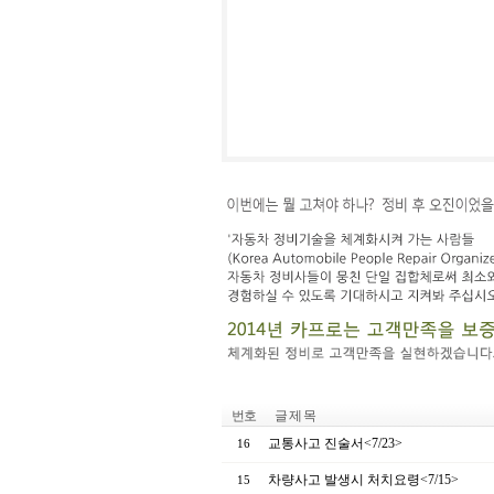
번호
글 제 목
교통사고 진술서<7/23>
16
차량사고 발생시 처치요령<7/15>
15