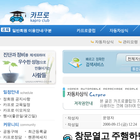
일반회원 이용안내/구분
자동차상식
관리요령
정회원 공지사항
카프로 교육일정
카프로 이모저모
행사(좋은일/궂긴일)
운영자
ㆍ
작성자
2000-09-15 (금) 12:24
ㆍ
작성일
공동구매
최근등록글
창문열고 주행하면
카프로정담
핸폰메세지