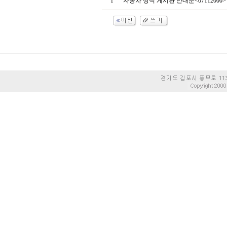
자동차 상식 게시판 안내문<07112000>
1