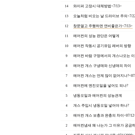
와이퍼 고장시 대체방법<7/13>
14
오늘처럼 비오는 날 드라이브 주의<7/2
13
창문열고 주행하면 연비좋은가<7/13>
12
에어컨의 성능 판단은 어떻게
11
에어컨 작동시 공기유입 레버의 방향
10
에어컨 바람 구멍에서의 개스나오는 이유<
9
에어컨 개스 구냉매와 신냉매의 차이
8
에어컨 개스는 언제 많이 없어지나?<07/
7
에어컨에 엔진오일을 넣어도 되나?
6
냉동오일과 에어컨의 성능관계
5
개스 주입시 냉동오일 넣어야 하나?
4
에어컨 개스 보충과 완충의 차이<07/12
3
에어컨냄새 왜 나는가 그 이유가 궁금하다면.
2