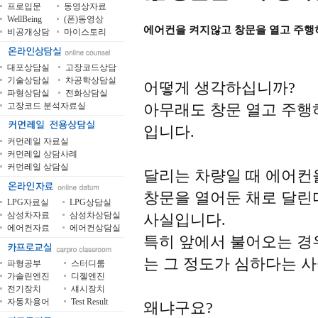
프로입문
동영상자료
WellBeing
(폰)동영상
에어컨을 켜지않고 창문을 열고 주행
비공개상담
마이스토리
대포상담실
고장코드상담
기술상담실
차공학상담실
어떻게 생각하십니까?
파형상담실
전화상담실
아무래도 창문 열고 주행
고장코드 분석자료실
입니다.
커먼레일 자료실
커먼레일 상담사례
커먼레일 상담실
달리는 차량일 때 에어컨
창문을 열어둔 채로 달린
LPG자료실
LPG상담실
삼성차자료
삼성차상담실
사실입니다.
에어컨자료
에어컨상담실
특히 앞에서 불어오는 경
는 그 정도가 심하다는 사
파형공부
스터디룸
가솔린엔진
디젤엔진
전기장치
섀시장치
자동차용어
Test Result
왜냐구요?