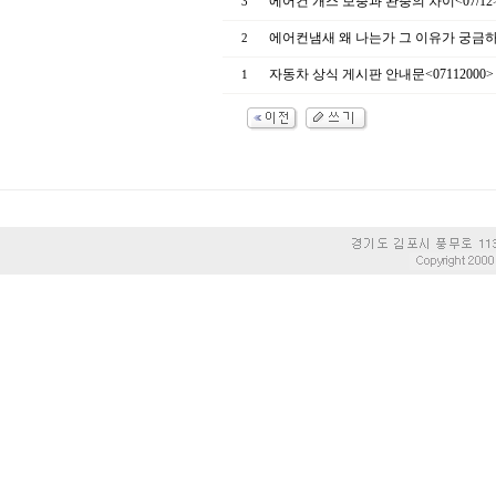
에어컨 개스 보충과 완충의 차이<07/12
3
에어컨냄새 왜 나는가 그 이유가 궁금하다면.
2
자동차 상식 게시판 안내문<07112000>
1