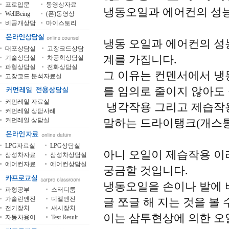
프로입문
동영상자료
냉동오일과 에어컨의 성능
WellBeing
(폰)동영상
비공개상담
마이스토리
냉동 오일과 에어컨의 성
대포상담실
고장코드상담
계를 가집니다.
기술상담실
차공학상담실
파형상담실
전화상담실
그 이유는 컨덴서에서 냉
고장코드 분석자료실
를 임의로 줄이지 않아도
커먼레일 자료실
냉각작용 그리고 제습작
커먼레일 상담사례
커먼레일 상담실
말하는 드라이탱크(개스통
LPG자료실
LPG상담실
아니 오일이 제습작용 이
삼성차자료
삼성차상담실
에어컨자료
에어컨상담실
궁금할 것입니다.
냉동오일을 손이나 발에 
파형공부
스터디룸
가솔린엔진
디젤엔진
글 쪼글 해 지는 것을 볼 
전기장치
섀시장치
이는 삼투현상에 의한 오
자동차용어
Test Result