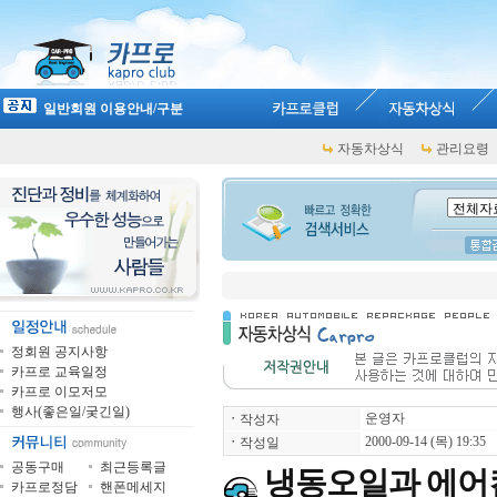
일반회원 이용안내/구분
자동차상식
관리요령
정회원 공지사항
카프로 교육일정
카프로 이모저모
행사(좋은일/궂긴일)
운영자
ㆍ
작성자
2000-09-14 (목) 19:35
ㆍ
작성일
공동구매
최근등록글
냉동오일과 에어
카프로정담
핸폰메세지