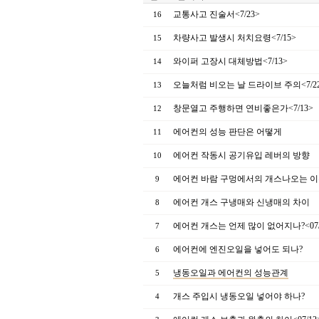
교통사고 진술서<7/23>
16
차량사고 발생시 처치요령<7/15>
15
와이퍼 고장시 대체방법<7/13>
14
오늘처럼 비오는 날 드라이브 주의<7/2
13
창문열고 주행하면 연비좋은가<7/13>
12
에어컨의 성능 판단은 어떻게
11
에어컨 작동시 공기유입 레버의 방향
10
에어컨 바람 구멍에서의 개스나오는 이유<
9
에어컨 개스 구냉매와 신냉매의 차이
8
에어컨 개스는 언제 많이 없어지나?<07/
7
에어컨에 엔진오일을 넣어도 되나?
6
냉동오일과 에어컨의 성능관계
5
개스 주입시 냉동오일 넣어야 하나?
4