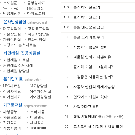
프로입문
동영상자료
클러치의 진단(2)
102
WellBeing
(폰)동영상
비공개상담
마이스토리
클러치의 진단(1)
101
봄철 엔진오일 점검
100
대포상담실
고장코드상담
기술상담실
차공학상담실
봄철 드라이브 주의
99
파형상담실
전화상담실
고장코드 분석자료실
자동차의 봄맞이 준비
98
겨울철 연비가 나쁜이유
97
커먼레일 자료실
커먼레일 상담사례
클러치 오일도 교환하나?
96
커먼레일 상담실
가장좋은 자동차는 뭘까?
95
LPG자료실
LPG상담실
자동차 엔진의 화재가능성
94
삼성차자료
삼성차상담실
에어컨자료
에어컨상담실
연료에도 계절이 있다.
93
사탕준다고 유인
92
파형공부
스터디룸
명칭변경안내(1급 or 2급 or 3급)
가솔린엔진
디젤엔진
91
전기장치
섀시장치
고속도에서 이것의 위치를 알면
90
자동차용어
Test Result