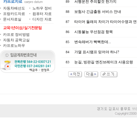
서행운전 주의할것 한가지
89
자동차배선도
노하우 정비
보험사 긴급출동 서비스 안내
88
프랑카드자료
컴퓨터 자료
문서자료실
디자인 자료
타이어 둘래의 차이가 타이어수명과 연비
87
시동불능 우선점검 항목
86
카프로 정비방법
자동차 공학교실
변속래버가 뻑뻑한데...
85
카프로노하우
가열 표시램프 믿어야 하나?
84
눈길, 빙판길 엔진브레이크 사용요령
83