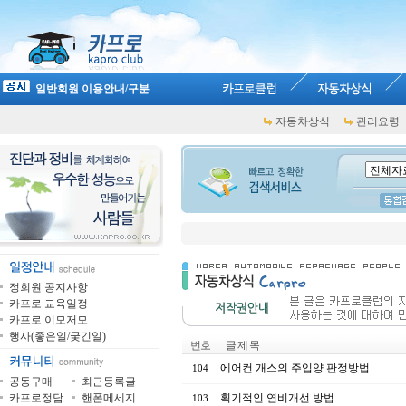
일반회원 이용안내/구분
자동차상식
관리요령
정회원 공지사항
카프로 교육일정
카프로 이모저모
행사(좋은일/궂긴일)
번호
글 제 목
에어컨 개스의 주입양 판정방법
104
공동구매
최근등록글
카프로정담
핸폰메세지
획기적인 연비개선 방법
103