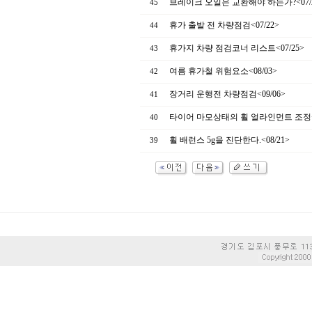
브레이크 오일은 교환해야 하는가?<07/
45
휴가 출발 전 차량점검<07/22>
44
휴가지 차량 점검코너 리스트<07/25>
43
여름 휴가철 위험요소<08/03>
42
장거리 운행전 차량점검<09/06>
41
타이어 마모상태의 휠 얼라인먼트 조정<0
40
휠 배런스 5g을 진단한다.<08/21>
39