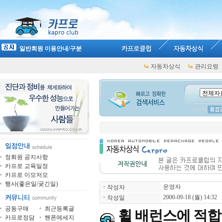
일반회원 이용안내/구분
자동차상식
관리요령
정회원 공지사항
카프로 교육일정
카프로 이모저모
행사(좋은일/궂긴일)
운영자
ㆍ
작성자
2000-09-18 (월) 14:32
ㆍ
작성일
공동구매
최근등록글
휠 배런스에 적합한
카프로정담
핸폰메세지