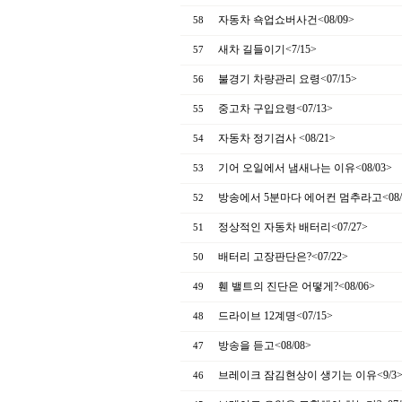
자동차 쇽업쇼버사건<08/09>
58
새차 길들이기<7/15>
57
불경기 차량관리 요령<07/15>
56
중고차 구입요령<07/13>
55
자동차 정기검사 <08/21>
54
기어 오일에서 냄새나는 이유<08/03>
53
방송에서 5분마다 에어컨 멈추라고<08/
52
정상적인 자동차 배터리<07/27>
51
배터리 고장판단은?<07/22>
50
휀 밸트의 진단은 어떻게?<08/06>
49
드라이브 12계명<07/15>
48
방송을 듣고<08/08>
47
브레이크 잠김현상이 생기는 이유<9/3
46