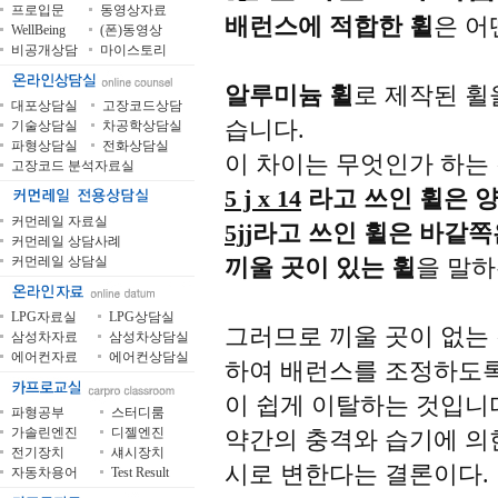
프로입문
동영상자료
배런스에 적합한 휠
은 어
WellBeing
(폰)동영상
비공개상담
마이스토리
알루미늄 휠
로 제작된 휠
대포상담실
고장코드상담
습니다.
기술상담실
차공학상담실
파형상담실
전화상담실
이 차이는 무엇인가 하는 
고장코드 분석자료실
5 j x 14
라고 쓰인 휠은 양
커먼레일 자료실
5jj
라고 쓰인 휠은 바같쪽
커먼레일 상담사례
커먼레일 상담실
끼울 곳이 있는 휠
을 말하
LPG자료실
LPG상담실
그러므로 끼울 곳이 없는
삼성차자료
삼성차상담실
에어컨자료
에어컨상담실
하여 배런스를 조정하도록
이 쉽게 이탈하는 것입니
파형공부
스터디룸
가솔린엔진
디젤엔진
약간의 충격와 습기에 의
전기장치
섀시장치
시로 변한다는 결론이다.
자동차용어
Test Result